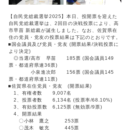
【自民党総裁選挙2025】本日、投開票を迎えた
自民党総裁選挙は、2回目の決戦投票により、高
市早苗 新総裁が誕生しました。なお、佐賀県在
住の党員・党友の投票結果は下記のとおりです。
■国会議員及び党員・党友 (開票結果/決戦投票に
より決定)
◎当選/高市 早苗 185票 (国会議員149
票・都道府県連36票)
小泉進次郎 156票 (国会議員145
票・都道府県連11票)
■佐賀県在住党員・党友 (開票結果)
1、有権者数 9,007名
2、投票者数 6,134名 (投票率/68.10%)
3、有効投票数 6,125票 (無効票/9票)
4、開票結果
〇小林 鷹之 253票
〇茂木 敏充 445票