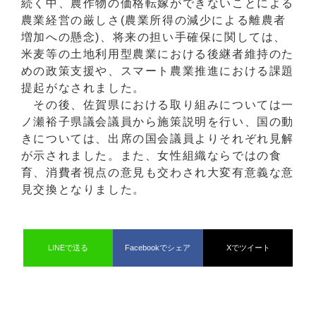
続く中、農作物の価格転嫁ができないことによる
農業経営の厳しさ(農業所得の減少による離農者
増加への懸念)、将来の担い手確保に関しては、
米麦等の土地利用型農業における後継者維持のた
めの政策支援や、スマート農業推進における課題
提起がなされました。
その後、佐賀県における取り組みについては一
ノ瀬裕子県議会議員から施策説明を行い、国の動
きについては、出席の国会議員よりそれぞれ見解
が示されました。また、女性組織ならではの食
育、消費者視点の意見も交わされ大変有意義な意
見交換となりました。
LINEで送る
Facebookでシェア
Xでツイート