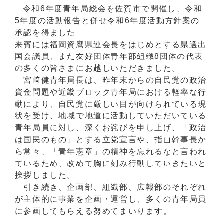
令和6年度青年局総会を佐賀市で開催し、令和
5年度の活動報告と併せ令和6年度活動方針案の
承認を得ました
来賓には福岡資麿県連会長をはじめとする県選出
国会議員、また友好団体青年部組織8団体の代表
の多くの皆さまにお越しいただきました。
宮﨑健青年局長は、昨年末からの自民党の政治
資金問題や近畿ブロック青年局における軽率な行
動により、自民党に厳しい目が向けられている現
状を受け、地域で地道に活動していただいている
青年局員に対し、深くお詫びを申し上げ、「政治
は国民のもの」とする立党宣言や、指山幹事長か
ら常々、「青年憲章」の精神を忘れるなと言われ
ているため、改めて胸に刻み行動していきたいと
挨拶しました。
引き続き、企画部、組織部、広報部のそれぞれ
が主体的に事業を企画・運営し、多くの青年局員
に参画してもらえる努めてまいります。